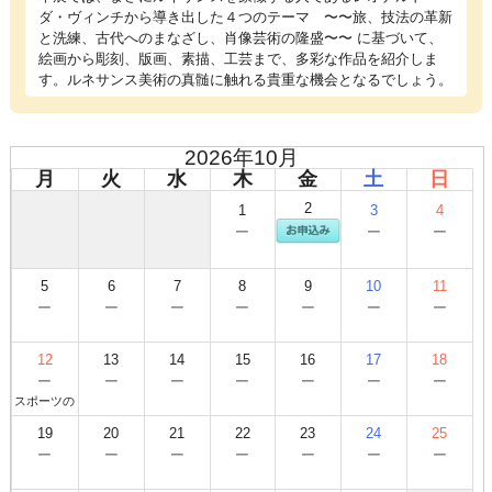
ダ・ヴィンチから導き出した４つのテーマ 〜〜旅、技法の革新
と洗練、古代へのまなざし、肖像芸術の隆盛〜〜 に基づいて、
絵画から彫刻、版画、素描、工芸まで、多彩な作品を紹介しま
す。ルネサンス美術の真髄に触れる貴重な機会となるでしょう。
2026年10月
月
火
水
木
金
土
日
2
1
3
4
−
−
−
5
6
7
8
9
10
11
−
−
−
−
−
−
−
12
13
14
15
16
17
18
−
−
−
−
−
−
−
スポーツの
日
19
20
21
22
23
24
25
−
−
−
−
−
−
−