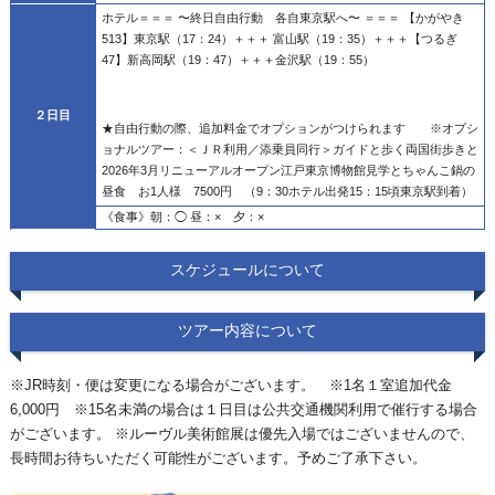
ホテル
＝＝＝
〜終日自由行動 各自東京駅へ〜
＝＝＝
【かがやき
513】東京駅（17：24）
＋＋＋
富山駅（19：35）
＋＋＋
【つるぎ
47】新高岡駅（19：47）
＋＋＋
金沢駅（19：55）
２日目
★自由行動の際、追加料金でオプションがつけられます ※オプシ
ョナルツアー：＜ＪＲ利用／添乗員同行＞ガイドと歩く両国街歩きと
2026
年
3
月リニューアルオープン江戸東京博物館見学とちゃんこ鍋の
昼食 お
1
人様
7500
円 （
9
：
30
ホテル出発
15
：
15
頃東京駅到着）
《食事》朝：◯ 昼：× 夕：×
スケジュールについて
ツアー内容について
※JR時刻・便は変更になる場合がございます。 ※1名１室追加代金
6,000円 ※15名未満の場合は１日目は公共交通機関利用で催行する場合
がございます。 ※ルーヴル美術館展は優先入場ではございませんので、
長時間お待ちいただく可能性がございます。予めご了承下さい。