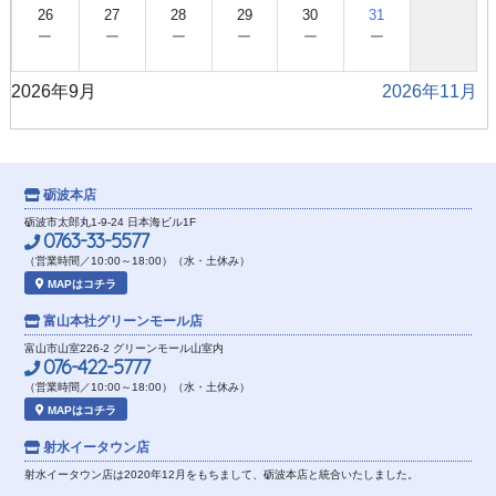
26
27
28
29
30
31
−
−
−
−
−
−
2026年9月
2026年11月
砺波本店
砺波市太郎丸1-9-24 日本海ビル1F
0763-33-5577
（営業時間／10:00～18:00）（水・土休み）
MAPはコチラ
富山本社
グリーンモール店
富山市山室226-2 グリーンモール山室内
076-422-5777
（営業時間／10:00～18:00）（水・土休み）
MAPはコチラ
射水イータウン店
射水イータウン店は2020年12月をもちまして、砺波本店と統合いたしました。