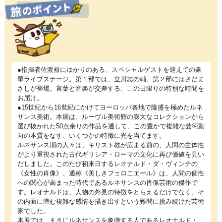
●指揮者佐渡裕にゆかりのある、スペシャルゲストを迎えての豪
華ライブステージ。第１部では、立川志の輔、第２部にはさだま
さしが登場。言葉と音楽が交差する、この日限りの特別な時間を
お届け。
●15世紀から16世紀にかけてヨーロッパ各地で隆盛を極めたルネ
サンス美術。本展は、ルーヴル美術館の膨大なコレクションから
選び抜かれた50点余りの作品を通して、この豊かで複雑な芸術動
向の本質をなす、いくつかの特徴に光を当てます。
ルネサンス期の人々は、キリスト教が広まる前の、人間の主体性
がより重視された古代ギリシア・ローマの文化に再び価値を見い
だしました。このたび初来日するレオナルド・ダ・ヴィンチの
《女性の肖像》、通称《美しきフェロニエール》は、人間の個性
への関心が高まった時代であるルネサンスの肖像芸術の傑作で
す。レオナルドは、人物の外見の特徴をとらえるだけでなく、そ
の内面に潜む複雑な感情を描き出すという難問に挑み続けた芸術
家でした。
本展では、まさにルネサンスを象徴する人であるレオナルド・