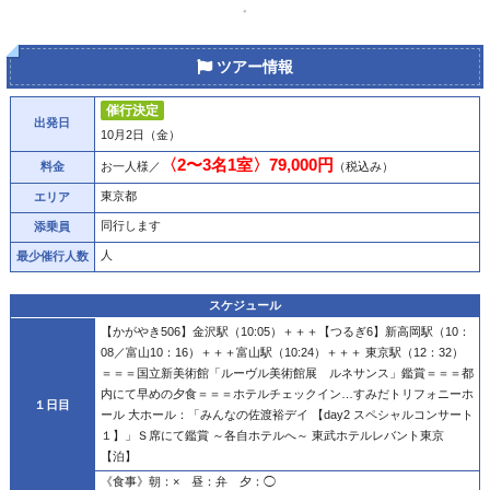
ツアー情報
催行決定
出発日
10月2日（金）
〈2〜3名1室〉79,000円
料金
お一人様／
（税込み）
東京都
エリア
同行します
添乗員
人
最少催行人数
スケジュール
【かがやき506】金沢駅（10:05）
＋＋＋
【つるぎ6】新高岡駅（10：
08／富山10：16）
＋＋＋
富山駅（10:24）
＋＋＋
東京駅（12：32）
＝＝＝
国立新美術館「ルーヴル美術館展 ルネサンス」鑑賞
＝＝＝
都
内にて早めの夕食
＝＝＝
ホテルチェックイン…すみだトリフォニーホ
１日目
ール 大ホール：「みんなの佐渡裕デイ 【day2 スペシャルコンサート
１】」Ｓ席にて鑑賞 ～各自ホテルへ～ 東武ホテルレバント東京
【泊】
《食事》朝：× 昼：弁 夕：◯