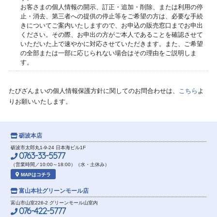
お客さまの個人情報の開示、訂正・追加・削除、または利用の停
止・消去、第三者への提供の停止等をご希望の方は、必要な手続
きについてご案内いたしますので、お申込の販売窓口までお申出
ください。その際、お申出の方がご本人であることを確認させて
いただいた上で速やかに対応させていただきます。また、ご希望
の全部または一部に応じられない場合はその理由をご説明しま
す。
たびざんまいの個人情報保護方針に関してのお問合わせは、
こちら
よ
りお願いいたします。
砺波本店
砺波市太郎丸1-9-24 日本海ビル1F
0763-33-5577
（営業時間／10:00～18:00）（水・土休み）
MAPはコチラ
富山本社
グリーンモール店
富山市山室226-2 グリーンモール山室内
076-422-5777