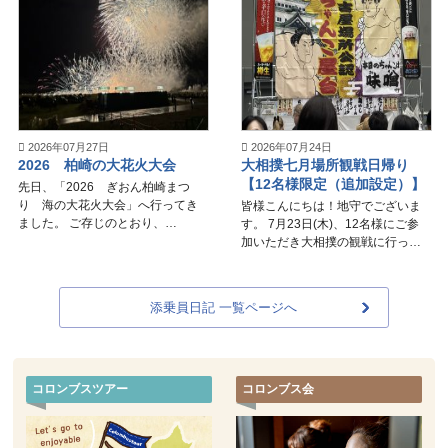
2026年07月27日
2026年07月24日
2026 柏崎の大花火大会
大相撲七月場所観戦日帰り
【12名様限定（追加設定）】
先日、「2026 ぎおん柏崎まつ
り 海の大花火大会」へ行ってき
皆様こんにちは！地守でございま
ました。 ご存じのとおり、
す。 7月23日(木)、12名様にご参
7/26（日）は、東北及び、新潟県
加いただき大相撲の観戦に行って
地方は雨予報。 新潟県の一部地域
まいりました。 観戦だけではな
には、警報級の大雨予想と心配で
く、飲食スペースやグッズ・お土
した。 ...
産の販売、等身大のパネルといっ
添乗員日記 一覧ページへ
た様...
コロンブスツアー
コロンブス会