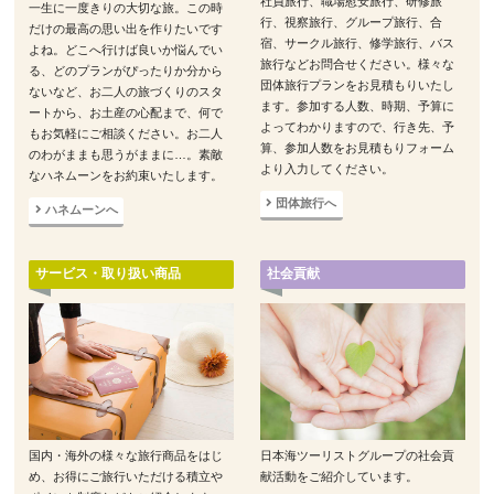
社員旅行、職場慰安旅行、研修旅
一生に一度きりの大切な旅。この時
行、視察旅行、グループ旅行、合
だけの最高の思い出を作りたいです
宿、サークル旅行、修学旅行、バス
よね。どこへ行けば良いか悩んでい
旅行などお問合せください。様々な
る、どのプランがぴったりか分から
団体旅行プランをお見積もりいたし
ないなど、お二人の旅づくりのスタ
ます。参加する人数、時期、予算に
ートから、お土産の心配まで、何で
よってわかりますので、行き先、予
もお気軽にご相談ください。お二人
算、参加人数をお見積もりフォーム
のわがままも思うがままに…。素敵
より入力してください。
なハネムーンをお約束いたします。
団体旅行へ
ハネムーンへ
サービス・取り扱い商品
社会貢献
国内・海外の様々な旅行商品をはじ
日本海ツーリストグループの社会貢
め、お得にご旅行いただける積立や
献活動をご紹介しています。