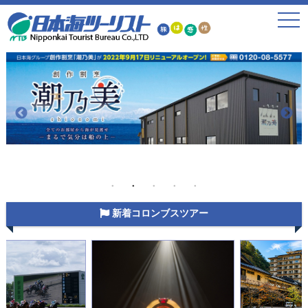
toggle
navigat
新着コロンブスツアー