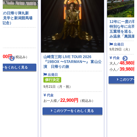
12年に一度の羽黒山午歳御縁年！
特別な年に出羽三山神社と羽黒山
五重塔を巡る、５つ星の宿、あつ
み温泉「萬国屋」に泊まる旅
出発日
9月29日（火）
山崎育三郎 LIVE TOUR 2026
代金
『19BOX 〜STARMAN〜』 富山公
48,980円
大人／
（税込み）
演 日帰りの旅
39,980円
小人／
（税込み）
出発日
催行決定
このツアーをくわしく見る
9月21日（月・祝）
代金
22,900円
お一人様／
（税込み）
このツアーをくわしく見る