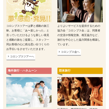
コロンブスツアーは夢と感動の旅三
よりよいサービスを提供するための
昧。お客様に「あ〜楽しかった」と
協力会「コロンブス会」は、同業者
言っていただけるような新しい発見
の交流や情報交換、相互協力など、
と感動の旅をご提案し、スタッフ一
旅行を中心とした協力関係を構築し
同お客様の心に残る思い出づくりの
ています。
お手伝いをさせていただきます。
コロンブス会へ
コロンブスツアーへ
海外旅行・ハネムーン
団体旅行