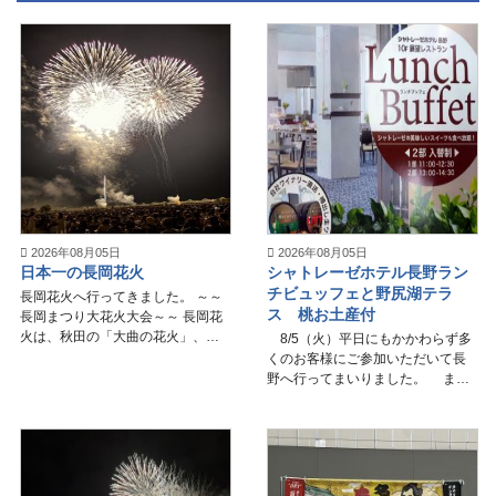
2026年08月05日
2026年08月05日
日本一の長岡花火
シャトレーゼホテル長野ラン
チビュッフェと野尻湖テラ
長岡花火へ行ってきました。 ～～
ス 桃お土産付
長岡まつり大花火大会～～ 長岡花
火は、秋田の「大曲の花火」、茨
8/5（火）平日にもかかわらず多
城の「土浦全国花火競技大会」と
くのお客様にご参加いただいて長
並ぶ【日本三大花火】の一つで
野へ行ってまいりました。 まず
す。毎年8月2日・3日に開催。空襲
は涼しさを求めて野尻湖テラス
の慰霊...
へ。標高800ｍから約10分のリフ
トで標高1,100ｍへ。とても風が気
持ち...