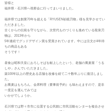
皆様と
福井県・石川県へ視察会に行ってまいりました。
福井県では創業70年を超える「RYUSEN衫鏡刃物」様を見学させてい
ただきました。
古くからの伝統を守りながら、次世代ものづくりも進めている龍泉刃
物は、2013年から
5年連続でグッドデザイン賞を受賞されています。中には注文が4年待
ちの商品もある
そうです！
昼食は昭和天皇におろしそばを献上したという、老舗の蕎麦屋「うる
しや」さんでいただきました。
築100年以上の歴史ある店舗を改修を経て二十数年ぶりに復活しまし
た。
お蕎麦はもちろん、会席料理（要事前予約）も味わえますので、是非
一度足を運んでみては
いかがでしょうか。
石川県では野々市市に位置する公民館に市民活動センターを複合させ