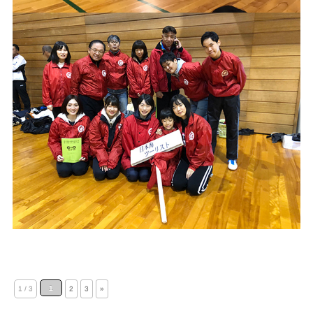
1
1 / 3
2
3
»