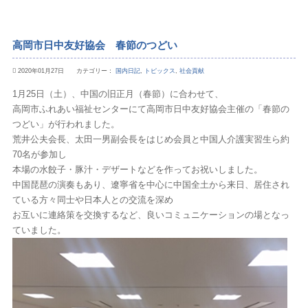
高岡市日中友好協会 春節のつどい
2020年01月27日 カテゴリー：
国内日記
,
トピックス
,
社会貢献
1月25日（土）、中国の旧正月（春節）に合わせて、
高岡市ふれあい福祉センターにて高岡市日中友好協会主催の「春節の
つどい」が行われました。
荒井公夫会長、太田一男副会長をはじめ会員と中国人介護実習生ら約
70名が参加し
本場の水餃子・豚汁・デザートなどを作ってお祝いしました。
中国琵琶の演奏もあり、遼寧省を中心に中国全土から来日、居住され
ている方々同士や日本人との交流を深め
お互いに連絡策を交換するなど、良いコミュニケーションの場となっ
ていました。