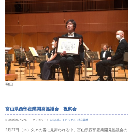
飛田
富山県西部産業開発協議会 視察会
2020年02月27日 カテゴリー：
国内日記
,
トピックス
,
社会貢献
2月27日（木）久々の雪に見舞われる中、富山県西部産業開発協議会の