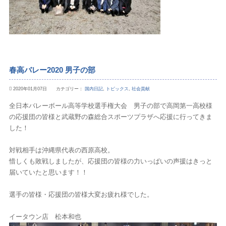
春高バレー2020 男子の部
2020年01月07日 カテゴリー：
国内日記
,
トピックス
,
社会貢献
全日本バレーボール高等学校選手権大会 男子の部で高岡第一高校様
の応援団の皆様と武蔵野の森総合スポーツプラザへ応援に行ってきま
した！
対戦相手は沖縄県代表の西原高校。
惜しくも敗戦しましたが、応援団の皆様の力いっぱいの声援はきっと
届いていたと思います！！
選手の皆様・応援団の皆様大変お疲れ様でした。
イータウン店 松本和也