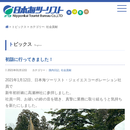
toggle
navigat
トピックス
カテゴリー:
社会貢献
トピックス
Topics
初詣に行ってきました！
2021年01月12日 カテゴリー：
国内日記
,
社会貢献
2021年1月12日、日本海ツーリスト・ジェイエスコーポレーション社
員で
新年初祈祷に高瀬神社に参拝しました。
社員一同、お祓いの鈴の音を聴き、真摯に業務に取り組もうと気持ち
を新たにしました。