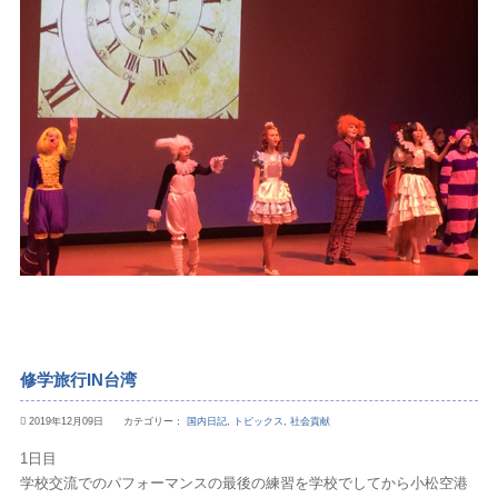
修学旅行IN台湾
2019年12月09日 カテゴリー：
国内日記
,
トピックス
,
社会貢献
1日目
学校交流でのパフォーマンスの最後の練習を学校でしてから小松空港