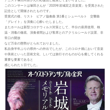
アニスト塚田尚吾さんの応援団と鑑賞してまいりました。
このコンサートは塚田さんが「2020年岩城宏之音楽賞」を受賞された
記念として開催されたものです。
受賞式の後、リスト ピアノ協奏曲 第1番とシューベルト 交響曲
「グレイト」を演奏に心酔いたしました。
またホールは新型コロナウィルス対策として、半分の座席使用、検
温・消毒の徹底、演奏者間および客席とのアクリルシールド設置、非
常口の開放
など万全の態勢がとられておりました。
私自身半年ぶりの県外への外出でしたが、このコロナ禍において音楽
や美術といった芸術文化、しいては旅行そのものが心を癒してくれる
重要な要素であると
感じられた１日でした。