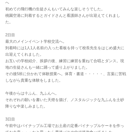
へ
初めての飛行機の生徒さんもいてみんな楽しそうでした。
桃園空港に到着するとガイドさんと看護師さんが出迎えてくれまし
た。
2日目
最大のメインイベント学校交流へ。
到着時には1人1人名前の入った看板を持って校長先生をはじめ盛大に
出迎えてくれました。
お互いの学校紹介、挨拶の後、練習に練習を重ねて合唱とダンス。現
地の生徒さんも一緒に踊って盛り上がりました。
その後5班に分かれて体験授業へ。体育・書道・・・・・、言葉に苦戦
しながら貴重な体験をしました。
午後からは十ふん、九ふんへ。
それぞれの願いを書いた天燈を揚げ、ノスタルジックな九ふんを土砂
降りな中楽しみました。
3日目
午前中はパイナップル工場でお土産の定番パイナップルケーキを作っ