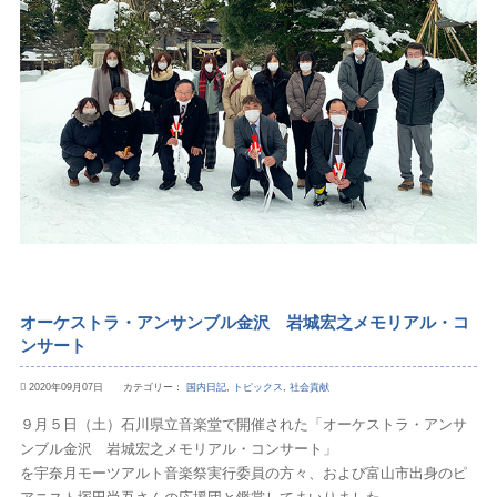
オーケストラ・アンサンブル金沢 岩城宏之メモリアル・コ
ンサート
2020年09月07日 カテゴリー：
国内日記
,
トピックス
,
社会貢献
９月５日（土）石川県立音楽堂で開催された「オーケストラ・アンサ
ンブル金沢 岩城宏之メモリアル・コンサート」
を宇奈月モーツアルト音楽祭実行委員の方々、および富山市出身のピ