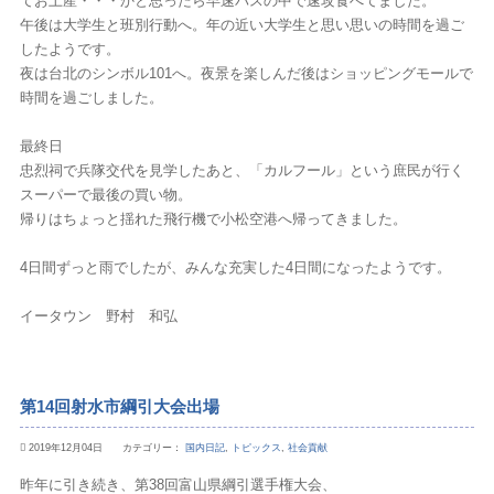
てお土産・・・かと思ったら早速バスの中で速攻食べてました。
午後は大学生と班別行動へ。年の近い大学生と思い思いの時間を過ご
したようです。
夜は台北のシンボル101へ。夜景を楽しんだ後はショッピングモールで
時間を過ごしました。
最終日
忠烈祠で兵隊交代を見学したあと、「カルフール」という庶民が行く
スーパーで最後の買い物。
帰りはちょっと揺れた飛行機で小松空港へ帰ってきました。
4日間ずっと雨でしたが、みんな充実した4日間になったようです。
イータウン 野村 和弘
第14回射水市綱引大会出場
2019年12月04日 カテゴリー：
国内日記
,
トピックス
,
社会貢献
昨年に引き続き、第38回富山県綱引選手権大会、