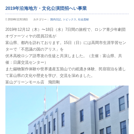
2019年沿海地方・文化公演団招へい事業
2019年12月18日 カテゴリー：
国内日記
,
トピックス
,
社会貢献
2019年12月12（木）〜18日（水）7日間の旅程で、ロシア青少年劇団
オヴァーツィヤの団員22名が
富山県、都内を訪れております。15日（日）には高岡市生涯学習セン
ターで「不思議の国のアリス」を
伏木高校ロシア語専攻の生徒と共演しました。（主催：富山県、共
催：日露交流センター）
また錫物製作体験や世界遺産五箇山での紙漉き体験、民宿宿泊を通し
て富山県の文化や歴史を学び、交流を深めました。
富山グリーンモール店 飛田剛