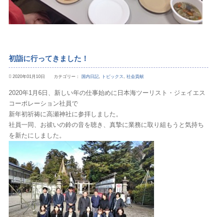
初詣に行ってきました！
2020年01月10日 カテゴリー：
国内日記
,
トピックス
,
社会貢献
2020年1月6日、新しい年の仕事始めに日本海ツーリスト・ジェイエス
コーポレーション社員で
新年初祈祷に高瀬神社に参拝しました。
社員一同、お祓いの鈴の音を聴き、真摯に業務に取り組もうと気持ち
を新たにしました。