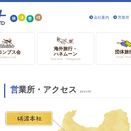
会社案内
営業所
海外旅行・
団体旅
ロンブス会
ハネムーン
Group Trav
olumbus Club
Overseas・Honeymoon
営業所・アクセス
access