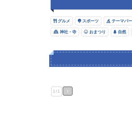
グルメ
スポーツ
テーマパ
神社・寺
おまつり
自然
1
1 / 1