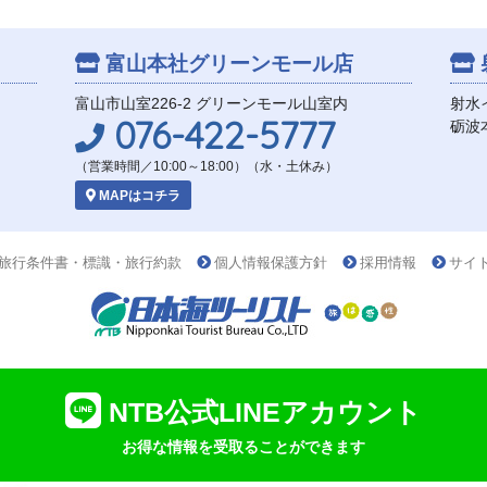
富山本社
グリーンモール店
富山市山室226-2 グリーンモール山室内
射水
076-422-5777
砺波
（営業時間／10:00～18:00）（水・土休み）
MAPはコチラ
旅行条件書・標識・旅行約款
個人情報保護方針
採用情報
サイ
NTB公式LINEアカウント
お得な情報を受取ることができます