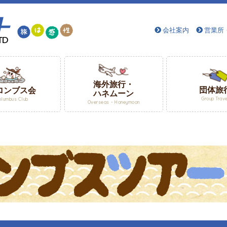
会社案内
営業所
海外旅行・
団体旅
ロンブス会
ハネムーン
Group Trav
olumbus Club
Overseas・Honeymoon