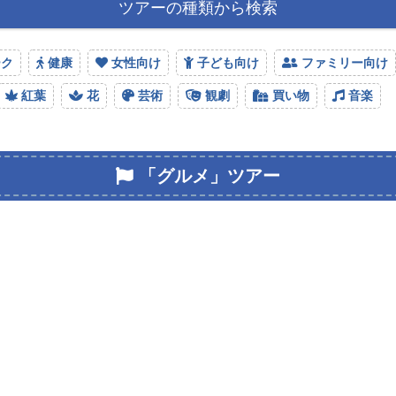
ツアーの種類から検索
ーク
健康
女性向け
子ども向け
ファミリー向け
紅葉
花
芸術
観劇
買い物
音楽
「グルメ」ツアー