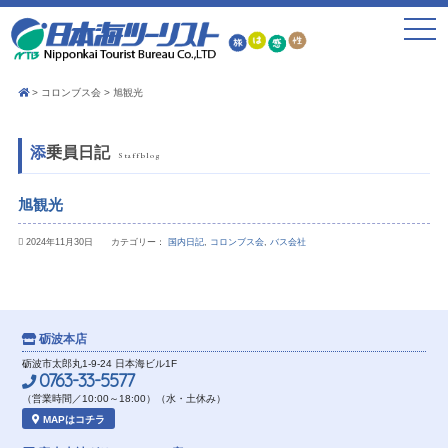
toggle
navigat
コロンブス会
旭観光
添乗員日記
Staffblog
旭観光
2024年11月30日 カテゴリー：
国内日記
,
コロンブス会
,
バス会社
砺波本店
砺波市太郎丸1-9-24 日本海ビル1F
0763-33-5577
（営業時間／10:00～18:00）（水・土休み）
MAPはコチラ