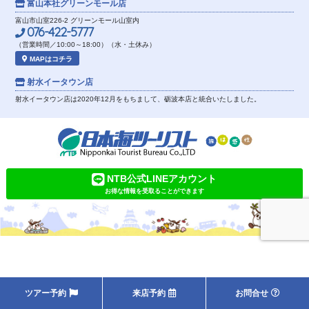
富山本社
グリーンモール店
富山市山室226-2 グリーンモール山室内
076-422-5777
（営業時間／10:00～18:00）（水・土休み）
MAPはコチラ
射水イータウン店
射水イータウン店は2020年12月をもちまして、砺波本店と統合いたしました。
NTB公式LINEアカウント
お得な情報を受取ることができます
ツアー予約
来店予約
お問合せ