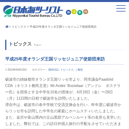
toggle
navigat
トピックス
平成25年度オランダ王国リッセジュニア使節団来訪
トピックス
Topics
平成25年度オランダ王国リッセジュニア使節団来訪
2013年04月22日 カテゴリー：
国内日記
,
トピックス
,
ご報告
砺波市の姉妹都市オランダ王国リッセ市より、同市議会Paadslid
CDA（キリスト教民主党）Mr.Andre’ Bostelaar（アンドレ ボステラ
ー氏）を団長とする中学生10名の団体が、4月19日（金）〜29日
（月）11日間の日程で砺波市を訪問いたしました。
滞在中は、砺波市の各中学校で交流交換会を行い、昨年度に砺波市か
らリッセ市を訪問した中学生の家庭にホームスティいたしました。
また、金沢や富山県内の立山黒部アルペンルート等の名所も見学いた
しました。弊社では、この訪日外国人旅行の手配をさせていただきま