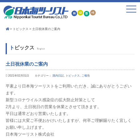
toggle
navigat
トピックス
土日祝休業のご案内
トピックス
Topics
土日祝休業のご案内
2021年02月01日 カテゴリー：
国内日記
,
トピックス
,
ご報告
平素より日本海ツーリストをご利用いただき、誠にありがとうござい
ます。
新型コロナウイルス感染症の拡大防止対策として
2月より、土日祝日の営業を休業とさせて頂きます。
平日は通常どおり営業いたします。
皆様には大変ご不便おかけいたしますが、何卒ご理解賜りたく宜しく
お願い申し上げます。
日本海ツーリスト株式会社