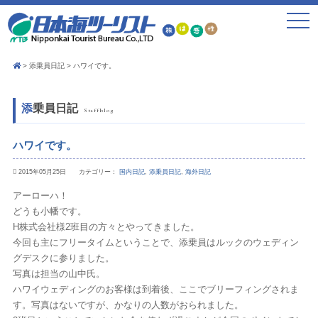
toggle
navigat
添乗員日記
ハワイです。
添乗員日記
Staffblog
ハワイです。
2015年05月25日 カテゴリー：
国内日記
,
添乗員日記
,
海外日記
アーローハ！
どうも小幡です。
H株式会社様2班目の方々とやってきました。
今回も主にフリータイムということで、添乗員はルックのウェディン
グデスクに参りました。
写真は担当の山中氏。
ハワイウェディングのお客様は到着後、ここでブリーフィングされま
す。写真はないですが、かなりの人数がおられました。