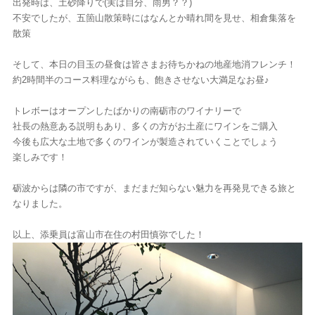
出発時は、土砂降りで(実は自分、雨男？？)
不安でしたが、五箇山散策時にはなんとか晴れ間を見せ、相倉集落を
散策
そして、本日の目玉の昼食は皆さまお待ちかねの地産地消フレンチ！
約
2
時間半のコース料理ながらも、飽きさせない大満足なお昼♪
トレボーはオープンしたばかりの南砺市のワイナリーで
社長の熱意ある説明もあり、多くの方がお土産にワインをご購入
今後も広大な土地で多くのワインが製造されていくことでしょう
楽しみです！
砺波からは隣の市ですが、まだまだ知らない魅力を再発見できる旅と
なりました。
以上、添乗員は富山市在住の村田慎弥でした！