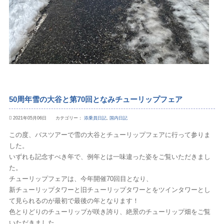
50周年雪の大谷と第70回となみチューリップフェア
2021年05月06日 カテゴリー：
添乗員日記
,
国内日記
この度、バスツアーで雪の大谷とチューリップフェアに行って参りま
した。
いずれも記念すべき年で、例年とは一味違った姿をご覧いただきまし
た。
チューリップフェアは、今年開催70回目となり、
新チューリップタワーと旧チューリップタワーとをツインタワーとし
て見られるのが最初で最後の年となります！
色とりどりのチューリップが咲き誇り、絶景のチューリップ畑をご覧
いただきました。