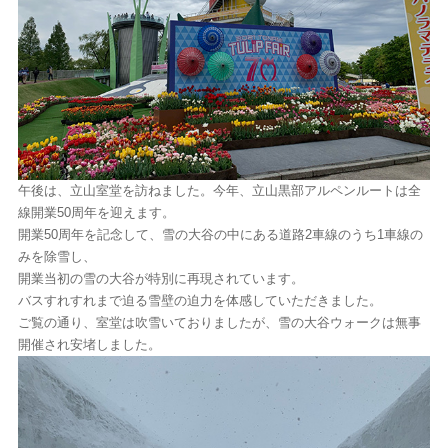
午後は、立山室堂を訪ねました。今年、立山黒部アルペンルートは全
線開業50周年を迎えます。
開業50周年を記念して、雪の大谷の中にある道路2車線のうち1車線の
みを除雪し、
開業当初の雪の大谷が特別に再現されています。
バスすれすれまで迫る雪壁の迫力を体感していただきました。
ご覧の通り、室堂は吹雪いておりましたが、雪の大谷ウォークは無事
開催され安堵しました。