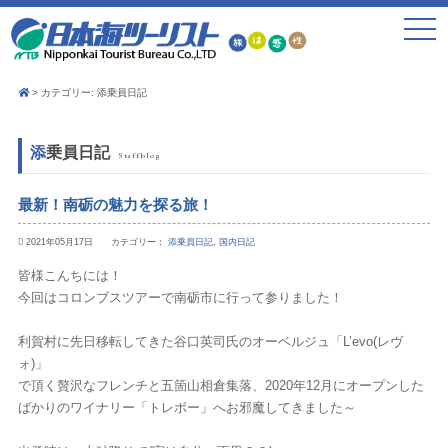
toggle
navigat
カテゴリー:
添乗員日記
添乗員日記
Staffblog
最新！南砺の魅力を探る旅！
2021年05月17日 カテゴリー：
添乗員日記
,
国内日記
皆様こんちには！
今回はコロンブスツアーで南砺市に行って参りました！
利賀村に先日移転してきた谷口英司氏のオーベルジュ「
L’evo
(レヴ
ォ)」
で頂く贅沢なフレンチと五箇山相倉集落、
2020
年
12
月にオープンした
ばかりのワイナリー「トレボー」へお邪魔してきました～