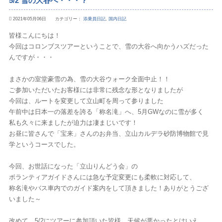
5/2 雪の大谷へ・・・？
2021年05月06日 カテゴリー：
添乗員日記
,
国内日記
皆様こんにちは！
今回はコロンブスツアーということで、雪の大谷へ向かうハズだった
んですが・・・
まさかの室堂豪雪の為、雪の大谷ウォーク全面中止！！
ご参加いただいたお客様には非常に残念な形となりましたが
今回は、ルートを変更して立山町を周って参りました
午前中は日本一の落差を誇る「称名滝」へ、5月GWなのに雪が多く
私も久々に来ましたが迫力は凄まじいです！
お昼に皆さんで「宝来」さんのお弁当、立山カルデラ砂防博物館で見
学というコースでした。
今回、お世話になった「立山りんどう会」の
ボランティアガイドさんには急な予定変更にも柔軟に対応して、
称名滝やバス車内でのガイド案内をして頂きました！ありがとうござ
いました～
改めて、5/2にツアーに参加頂いた皆様、天候が悪かったとはいえ