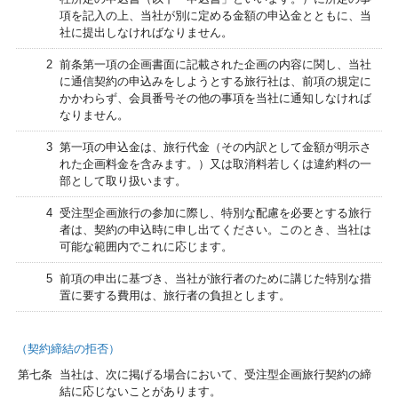
項を記入の上、当社が別に定める金額の申込金とともに、当
社に提出しなければなりません。
2
前条第一項の企画書面に記載された企画の内容に関し、当社
に通信契約の申込みをしようとする旅行社は、前項の規定に
かかわらず、会員番号その他の事項を当社に通知しなければ
なりません。
3
第一項の申込金は、旅行代金（その内訳として金額が明示さ
れた企画料金を含みます。）又は取消料若しくは違約料の一
部として取り扱います。
4
受注型企画旅行の参加に際し、特別な配慮を必要とする旅行
者は、契約の申込時に申し出てください。このとき、当社は
可能な範囲内でこれに応じます。
5
前項の申出に基づき、当社が旅行者のために講じた特別な措
置に要する費用は、旅行者の負担とします。
（契約締結の拒否）
第七条
当社は、次に掲げる場合において、受注型企画旅行契約の締
結に応じないことがあります。