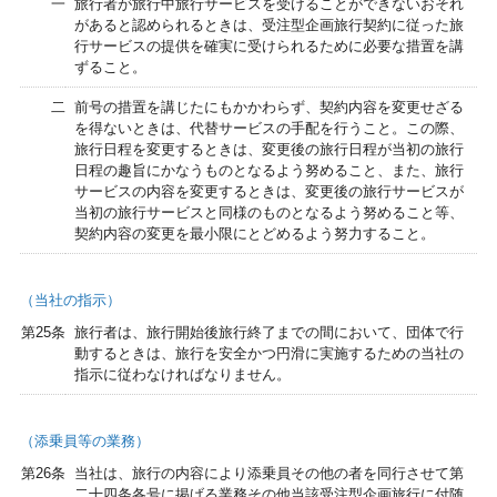
一
旅行者が旅行中旅行サービスを受けることができないおそれ
があると認められるときは、受注型企画旅行契約に従った旅
行サービスの提供を確実に受けられるために必要な措置を講
ずること。
二
前号の措置を講じたにもかかわらず、契約内容を変更せざる
を得ないときは、代替サービスの手配を行うこと。この際、
旅行日程を変更するときは、変更後の旅行日程が当初の旅行
日程の趣旨にかなうものとなるよう努めること、また、旅行
サービスの内容を変更するときは、変更後の旅行サービスが
当初の旅行サービスと同様のものとなるよう努めること等、
契約内容の変更を最小限にとどめるよう努力すること。
（当社の指示）
第25条
旅行者は、旅行開始後旅行終了までの間において、団体で行
動するときは、旅行を安全かつ円滑に実施するための当社の
指示に従わなければなりません。
（添乗員等の業務）
第26条
当社は、旅行の内容により添乗員その他の者を同行させて第
二十四条各号に掲げる業務その他当該受注型企画旅行に付随