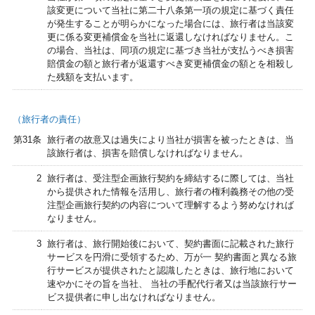
該変更について当社に第二十八条第一項の規定に基づく責任
が発生することが明らかになった場合には、旅行者は当該変
更に係る変更補償金を当社に返還しなければなりません。こ
の場合、当社は、同項の規定に基づき当社が支払うべき損害
賠償金の額と旅行者が返還すべき変更補償金の額とを相殺し
た残額を支払います。
（旅行者の責任）
第31条
旅行者の故意又は過失により当社が損害を被ったときは、当
該旅行者は、損害を賠償しなければなりません。
2
旅行者は、受注型企画旅行契約を締結するに際しては、当社
から提供された情報を活用し、旅行者の権利義務その他の受
注型企画旅行契約の内容について理解するよう努めなければ
なりません。
3
旅行者は、旅行開始後において、契約書面に記載された旅行
サービスを円滑に受領するため、万が一 契約書面と異なる旅
行サービスが提供されたと認識したときは、旅行地において
速やかにその旨を当社、 当社の手配代行者又は当該旅行サー
ビス提供者に申し出なければなりません。