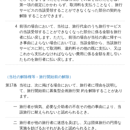
第一項の規定にかかわ らず、取消料を支払うことなく、旅行
サービスの当該受領することができなくなった部分の契約を
解除 することができます。
4
前項の場合において、当社は、旅行代金のうち旅行サービス
の当該受領することができなくなった部分に係る金額を旅行
者に払い戻します。ただし、前項の場合が当社の責に帰すべ
き事由によらない場合においては、当該金額から、当該旅行
サービスに対して取消料、違約料その他の既に支払い、又は
これから支払わなければならない費用に係る金額を差し引い
たものを旅行者に払い戻します。
（当社の解除権等－旅行開始前の解除）
第17条
当社は、次に掲げる場合において、旅行者に理由を説明し
て、旅行開始前に募集型企画旅行契 約を解除することがあり
ます。
一
旅行者が病気、必要な介助者の不在その他の事由により、当
該旅行に耐えられないと認められるとき。
二
旅行者が他の旅行者に迷惑を及ぼし、又は団体旅行の円滑な
実施を妨げるおそれがあると認められるとき。