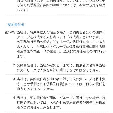
ある代表者（以下「契約責任者」といいます。）を定めて申
し込んだ手配旅行契約の締結については、本章の規定を適用
します。
（契約責任者）
第19条
当社は、特約を結んだ場合を除き、契約責任者はその団体・
グループを構成する旅行者（以下「構成者」といいます。）
の手配旅行契約の締結に関する一切の代理権を有しているも
のとみなし、当該団体・グループに係る旅行業務に関する取
引及び第22条第一項の業務は、当該契約責任者との間で行い
ます。
2
契約責任者は、当社が定める日までに、構成者の名簿を当社
に提出し、又は人数を当社に通知しなければなりません。
3
当社は、契約責任者が構成者に対して現に負い、又は将来負
うことが予測される債務又は義務については、何らの責任を
負うものではありません。
4
当社は、契約責任者が団体・グループに同行しない場合、旅
行開始後においては、あらかじめ契約責任者が選任した構成
者を契約責任者とみなします。