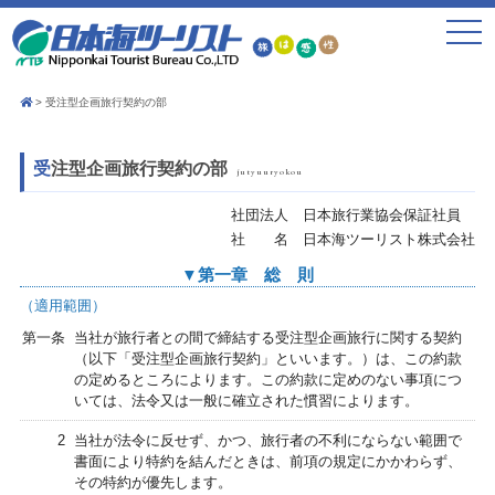
toggle
navigat
受注型企画旅行契約の部
受注型企画旅行契約の部
jutyuuryokou
社団法人 日本旅行業協会保証社員
社 名 日本海ツーリスト株式会社
▼第一章 総 則
（適用範囲）
第一条
当社が旅行者との間で締結する受注型企画旅行に関する契約
（以下「受注型企画旅行契約」といいます。）は、この約款
の定めるところによります。この約款に定めのない事項につ
いては、法令又は一般に確立された慣習によります。
2
当社が法令に反せず、かつ、旅行者の不利にならない範囲で
書面により特約を結んだときは、前項の規定にかかわらず、
その特約が優先します。