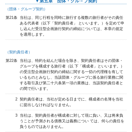
▼第五章 団体・グル－プ契約
（団体・グループ契約）
第21条
当社は、同じ行程を同時に旅行する複数の旅行者がその責任
ある代表者（以下「契約責任者」 といいます。）を定めて申
し込んだ受注型企画旅行契約の締結については、本章の規定
を適用します。
（契約責任者）
第22条
当社は、特約を結んだ場合を除き、契約責任者はその団体・
グループを構成する旅行者（以 下「構成者」といいます。）
の受注型企画旅行契約の締結に関する一切の代理権を有して
いるものとみなし、当該団体・グループに係る旅行業務に関
する取引及び第二十六条第一項の業務は、当該契約責任者と
の間で行います。
2
契約責任者は、当社が定める日までに、構成者の名簿を当社
に提出しなければなりません。
3
当社は、契約責任者が構成者に対して現に負い、又は将来負
うことが予測される債務又は義務につい ては、何らの責任を
負うものではありません。