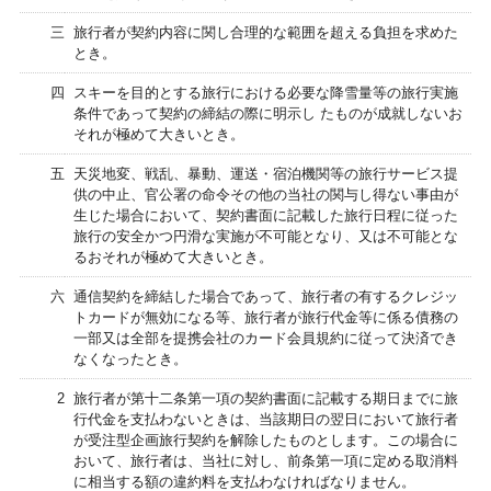
三
旅行者が契約内容に関し合理的な範囲を超える負担を求めた
とき。
四
スキーを目的とする旅行における必要な降雪量等の旅行実施
条件であって契約の締結の際に明示し たものが成就しないお
それが極めて大きいとき。
五
天災地変、戦乱、暴動、運送・宿泊機関等の旅行サービス提
供の中止、官公署の命令その他の当社の関与し得ない事由が
生じた場合において、契約書面に記載した旅行日程に従った
旅行の安全かつ円滑な実施が不可能となり、又は不可能とな
るおそれが極めて大きいとき。
六
通信契約を締結した場合であって、旅行者の有するクレジッ
トカードが無効になる等、旅行者が旅行代金等に係る債務の
一部又は全部を提携会社のカード会員規約に従って決済でき
なくなったとき。
2
旅行者が第十二条第一項の契約書面に記載する期日までに旅
行代金を支払わないときは、当該期日の翌日において旅行者
が受注型企画旅行契約を解除したものとします。この場合に
おいて、旅行者は、当社に対し、前条第一項に定める取消料
に相当する額の違約料を支払わなければなりません。