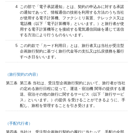
4
この部で「電子承諾通知」とは、契約の申込みに対する承諾
の通知であって、情報通信の技術を利用する方法のうち当社
が使用する電子計算機、ファクシミリ装置、テレックス又は
電話機（以下「電子計算機等」といいます。）と旅行者が使
用する電子計算機等とを接続する電気通信回線を通じて送信
する方法により行うものをいいます。
5
この約款で「カード利用日」とは、旅行者又は当社が受注型
企画旅行契約に基づく旅行代金等の支払又は払戻債務を履行
すべき日をいいます。
（旅行契約の内容）
第三条
第三条 当社は、受注型企画旅行契約において、旅行者が当社
の定める旅行日程に従って、運送・宿泊機 関等の提供する運
送、宿泊その他の旅行に関するサービス（以下「旅行サービ
ス」といいます。）の提供 を受けることができるように、手
配し、旅程を管理することを引き受けます。
（手配代行者）
第四条
当社は、受注型企画旅行契約の履行に当たって、手配の全部