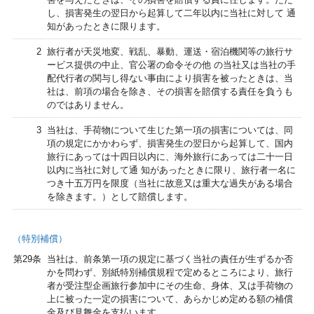
し、損害発生の翌日から起算して二年以内に当社に対して 通
知があったときに限ります。
2
旅行者が天災地変、戦乱、暴動、運送・宿泊機関等の旅行サ
ービス提供の中止、官公署の命令その他 の当社又は当社の手
配代行者の関与し得ない事由により損害を被ったときは、当
社は、前項の場合を除き、その損害を賠償する責任を負うも
のではありません。
3
当社は、手荷物について生じた第一項の損害については、同
項の規定にかかわらず、損害発生の翌日から起算して、国内
旅行にあっては十四日以内に、海外旅行にあっては二十一日
以内に当社に対して通 知があったときに限り、旅行者一名に
つき十五万円を限度（当社に故意又は重大な過失がある場合
を除きます。）として賠償します。
（特別補償）
第29条
当社は、前条第一項の規定に基づく当社の責任が生ずるか否
かを問わず、別紙特別補償規程で定めるところにより、旅行
者が受注型企画旅行参加中にその生命、身体、又は手荷物の
上に被った一定の損害について、あらかじめ定める額の補償
金及び見舞金を支払います。