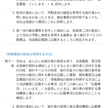
定書面」といいます。）を 交付します。
2
前項の場合において、手配状況の確認を希望する旅行者から
問い合わせがあったときは、確定書面の交付前であっても、
当社は迅速かつ適切にこれに回答します。
3
第一項の確定書面を交付した場合には、前条第二項の規定に
より当社が手配し旅程を管理する義務を 負う旅行サービスの
範囲は、当該確定書面に記載するところに特定されます。
（情報通信の技術を利用する方法）
第十一
当社は、あらかじめ旅行者の承諾を得て、企画書面、受注型
条
企画旅行契約を締結しようとするときに旅行者に交付する旅
行日程、旅行サービスの内容、旅行代金その他の旅行条件及
び当社の責任に関する事項を記載した書面、契約書面又は確
定書面の交付に代えて、情報通信の技術を利用する方法によ
り当該書面に記載すべき事項（以下この条において「記載事
項」といいます。）を提供したときは、旅行者の使用する通
信機器に備えられたファイルに記載事項が記録されたことを
確認します。
2
前項の場合において、旅行者の使用に係る通信機器に記載事