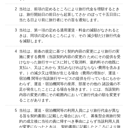
2
当社は、前項の定めるところにより旅行代金を増額するとき
は、旅行開始日の前日から起算してさか のぼって十五日目に
当たる日より前に旅行者にその旨を通知します。
3
当社は、第一項の定める適用運賃・料金の減額がなされると
きは、同項の定めるところにより、その 減少額だけ旅行代金
を減額します。
4
当社は、前条の規定に基づく契約内容の変更により旅行の実
施に要する費用（当該契約内容の変更の ためにその提供を受
けなかった旅行サービスに対して取消料、違約料その他既に
支払い、又はこれから 支払わなければならない費用を含みま
す。）の減少又は増加が生じる場合（費用の増加が、運送・
宿泊機 関等が当該旅行サービスの提供を行っているにもかか
わらず、運送・宿泊機関等の座席、部屋その他の 諸設備の不
足が発生したことによる場合を除きます。）には、当該契約
内容の変更の際にその範囲内にお いて旅行代金の額を変更す
ることがあります。
5
当社は、運送・宿泊機関等の利用人員により旅行代金が異な
る旨を契約書面に記載した場合において、 募集型企画旅行契
約の成立後に当社の責に帰すべき事由によらず当該利用人員
が変更になったときは、 契約書面に記載したところにより旅