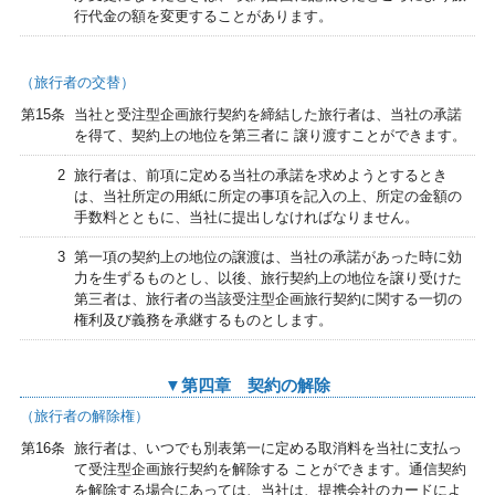
行代金の額を変更することがあります。
（旅行者の交替）
第15条
当社と受注型企画旅行契約を締結した旅行者は、当社の承諾
を得て、契約上の地位を第三者に 譲り渡すことができます。
2
旅行者は、前項に定める当社の承諾を求めようとするとき
は、当社所定の用紙に所定の事項を記入の上、所定の金額の
手数料とともに、当社に提出しなければなりません。
3
第一項の契約上の地位の譲渡は、当社の承諾があった時に効
力を生ずるものとし、以後、旅行契約上の地位を譲り受けた
第三者は、旅行者の当該受注型企画旅行契約に関する一切の
権利及び義務を承継するものとします。
▼第四章 契約の解除
（旅行者の解除権）
第16条
旅行者は、いつでも別表第一に定める取消料を当社に支払っ
て受注型企画旅行契約を解除する ことができます。通信契約
を解除する場合にあっては、当社は、提携会社のカードによ