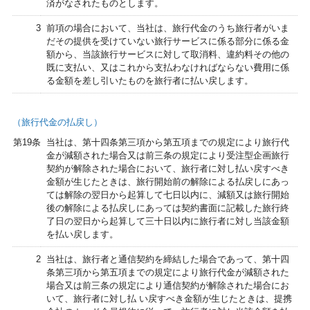
済がなされたものとします。
3
前項の場合において、当社は、旅行代金のうち旅行者がいま
だその提供を受けていない旅行サービスに係る部分に係る金
額から、当該旅行サービスに対して取消料、違約料その他の
既に支払い、又はこれから支払わなければならない費用に係
る金額を差し引いたものを旅行者に払い戻します。
（旅行代金の払戻し）
第19条
当社は、第十四条第三項から第五項までの規定により旅行代
金が減額された場合又は前三条の規定により受注型企画旅行
契約が解除された場合において、旅行者に対し払い戻すべき
金額が生じたときは、旅行開始前の解除による払戻しにあっ
ては解除の翌日から起算して七日以内に、減額又は旅行開始
後の解除による払戻しにあっては契約書面に記載した旅行終
了日の翌日から起算して三十日以内に旅行者に対し当該金額
を払い戻します。
2
当社は、旅行者と通信契約を締結した場合であって、第十四
条第三項から第五項までの規定により旅行代金が減額された
場合又は前三条の規定により通信契約が解除された場合にお
いて、旅行者に対し払 い戻すべき金額が生じたときは、提携