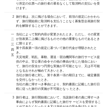
り所定の伝票への旅行者の署名なくして取消料の支払いを受
けます。
2
旅行者は、次に掲げる場合において、前項の規定にかかわら
ず、旅行開始前に取消料を支払うことなく募集型企画旅行契
約を解除することができます。
一
当社によって契約内容が変更されたとき。ただし、その変更
が別表第二上欄に掲げるものその他の重要なものであるとき
二
に限ります。
三
第十四条第一項の規定に基づいて旅行代金が増額されたと
四
き。
五
天災地変、戦乱、暴動、運送・宿泊機関等の旅行サービス提
供の中止、官公署の命令その他の事由が生じた場合におい
て、旅行の安全かつ円滑な実施が不可能となり、又は不可能
となるおそれが極めて大きいとき。
当社が旅行者に対し、第十条第一項の期日までに、確定書面
を交付しなかったとき。
当社の責に帰すべき事由により、契約書面に記載した旅行日
程に従った旅行の実施が不可能となっ たとき。
3
旅行者は、旅行開始後において、当該旅行者の責に帰すべき
事由によらず契約書面に記載した旅行サ ービスを受領するこ
とができなくなったとき又は当社がその旨を告げたときは、