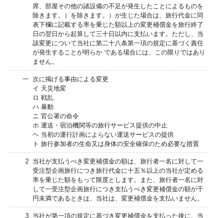
席、部屋その他の諸設備の不足が発生したことによるものを
除きます。）を除きます。）が生じた場合は、旅行代金に同
表下欄に記載する率を乗じた額以上の変更補償金を旅行終了
日の翌日から起算して三十日以内に支払います。ただし、当
該変更について当社に第二十八条第一項の規定に基づく責任
が発生することが明らか である場合には、この限りではあり
ません。
一
次に掲げる事由による変更
イ 天災地変
ロ 戦乱
ハ 暴動
ニ 官公署の命令
ホ 運送・宿泊機関等の旅行サービス提供の中止
ヘ 当初の運行計画によらない運送サービスの提供
ト 旅行参加者の生命又は身体の安全確保のため必要な措置
2
当社が支払うべき変更補償金の額は、旅行者一名に対して一
受注型企画旅行につき旅行代金に十五％以上の当社が定める
率を乗じた額をもって限度とします。また、旅行者一名に対
して一受注型企画旅行につき支払うべき変更補償金の額が千
円未満であるときは、当社は、変更補償金を支払いません。
3
当社が第一項の規定に基づき変更補償金を支払った後に、当