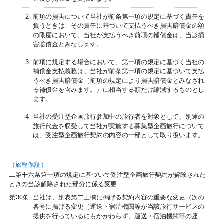
2
前項の損害について当社が前条第一項の規定に基づく責任を
負うときは、その責任に基づいて支払うべき損害賠償金の額
の限度において、当社が支払うべき前項の補償金は、当該損
害賠償金とみなします。
3
前項に規定する場合において、第一項の規定に基づく当社の
補償金支払義務は、当社が前条第一項の規定に基づいて支払
うべき損害賠償金（前項の規定により損害賠償金とみなされ
る補償金を含みます。）に相当する額だけ縮減するものとし
ます。
4
当社の受注型企画旅行参加中の旅行者を対象として、別途の
旅行代金を収受して当社が実施する募集型企画旅行について
は、受注型企画旅行契約の内容の一部として取り扱います。
（旅程保証）
二第十六条第一項の規定に基づいて受注型企画旅行契約が解除された
ときの当該解除された部分に係る変更
第30条
当社は、別表第二上欄に掲げる契約内容の重要な変更（次の
各号に掲げる変更（運送・宿泊機関等が当該旅行サービスの
提供を行っているにもかかわらず、運送・宿泊機関等の座