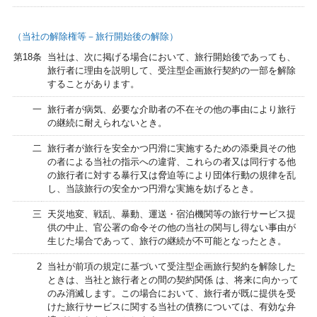
（当社の解除権等－旅行開始後の解除）
第18条
当社は、次に掲げる場合において、旅行開始後であっても、
旅行者に理由を説明して、受注型企画旅行契約の一部を解除
することがあります。
一
旅行者が病気、必要な介助者の不在その他の事由により旅行
の継続に耐えられないとき。
二
旅行者が旅行を安全かつ円滑に実施するための添乗員その他
の者による当社の指示への違背、これらの者又は同行する他
の旅行者に対する暴行又は脅迫等により団体行動の規律を乱
し、当該旅行の安全かつ円滑な実施を妨げるとき。
三
天災地変、戦乱、暴動、運送・宿泊機関等の旅行サービス提
供の中止、官公署の命令その他の当社の関与し得ない事由が
生じた場合であって、旅行の継続が不可能となったとき。
2
当社が前項の規定に基づいて受注型企画旅行契約を解除した
ときは、当社と旅行者との間の契約関係 は、将来に向かって
のみ消滅します。この場合において、旅行者が既に提供を受
けた旅行サービスに関する当社の債務については、有効な弁