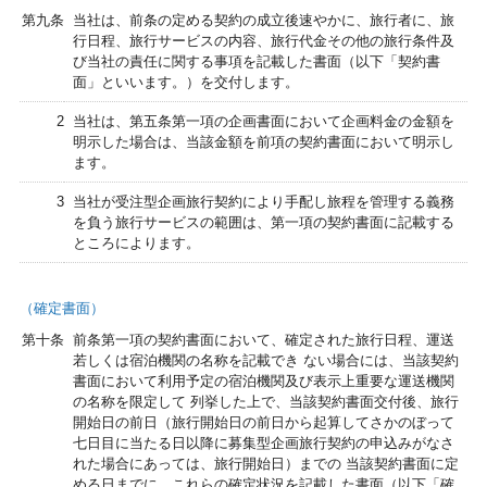
第九条
当社は、前条の定める契約の成立後速やかに、旅行者に、旅
行日程、旅行サービスの内容、旅行代金その他の旅行条件及
び当社の責任に関する事項を記載した書面（以下「契約書
面」といいます。）を交付します。
2
当社は、第五条第一項の企画書面において企画料金の金額を
明示した場合は、当該金額を前項の契約書面において明示し
ます。
3
当社が受注型企画旅行契約により手配し旅程を管理する義務
を負う旅行サービスの範囲は、第一項の契約書面に記載する
ところによります。
（確定書面）
第十条
前条第一項の契約書面において、確定された旅行日程、運送
若しくは宿泊機関の名称を記載でき ない場合には、当該契約
書面において利用予定の宿泊機関及び表示上重要な運送機関
の名称を限定して 列挙した上で、当該契約書面交付後、旅行
開始日の前日（旅行開始日の前日から起算してさかのぼって
七日目に当たる日以降に募集型企画旅行契約の申込みがなさ
れた場合にあっては、旅行開始日）までの 当該契約書面に定
める日までに、これらの確定状況を記載した書面（以下「確