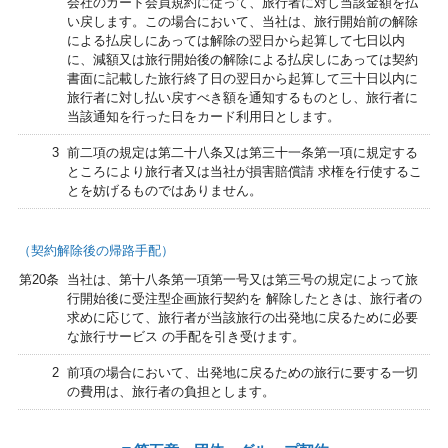
会社のカード会員規約に従って、旅行者に対し当該金額を払
い戻します。この場合において、当社は、旅行開始前の解除
による払戻しにあっては解除の翌日から起算して七日以内
に、減額又は旅行開始後の解除による払戻しにあっては契約
書面に記載した旅行終了日の翌日から起算して三十日以内に
旅行者に対し払い戻すべき額を通知するものとし、旅行者に
当該通知を行った日をカード利用日とします。
3
前二項の規定は第二十八条又は第三十一条第一項に規定する
ところにより旅行者又は当社が損害賠償請 求権を行使するこ
とを妨げるものではありません。
（契約解除後の帰路手配）
第20条
当社は、第十八条第一項第一号又は第三号の規定によって旅
行開始後に受注型企画旅行契約を 解除したときは、旅行者の
求めに応じて、旅行者が当該旅行の出発地に戻るために必要
な旅行サービス の手配を引き受けます。
2
前項の場合において、出発地に戻るための旅行に要する一切
の費用は、旅行者の負担とします。