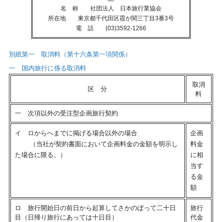
名 称 社団法人 日本旅行業協会
所在地 東京都千代田区霞が関三丁目3番3号
電 話 (03)3592-1266
別紙第一 取消料（第十六条第一項関係）
一 国内旅行に係る取消料
取消
区 分
料
一 次項以外の受注型企画旅行契約
イ ロからへまでに掲げる場合以外の場合
企画
（当社が契約書面において企画料金の金額を明示し
料金
た場合に限る。）
に相
当す
る金
額
ロ 旅行開始日の前日から起算してさかのぼって二十日
旅行
目（日帰り旅行にあっては十日目）
代金