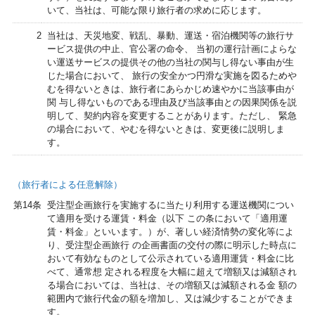
いて、当社は、可能な限り旅行者の求めに応じます。
2
当社は、天災地変、戦乱、暴動、運送・宿泊機関等の旅行サ
ービス提供の中止、官公署の命令、 当初の運行計画によらな
い運送サービスの提供その他の当社の関与し得ない事由が生
じた場合において、 旅行の安全かつ円滑な実施を図るためや
むを得ないときは、旅行者にあらかじめ速やかに当該事由が
関 与し得ないものである理由及び当該事由との因果関係を説
明して、契約内容を変更することがあります。ただし、 緊急
の場合において、やむを得ないときは、変更後に説明しま
す。
（旅行者による任意解除）
第14条
受注型企画旅行を実施するに当たり利用する運送機関につい
て適用を受ける運賃・料金（以下 この条において「適用運
賃・料金」といいます。）が、著しい経済情勢の変化等によ
り、受注型企画旅行 の企画書面の交付の際に明示した時点に
おいて有効なものとして公示されている適用運賃・料金に比
べて、通常想 定される程度を大幅に超えて増額又は減額され
る場合においては、当社は、その増額又は減額される金 額の
範囲内で旅行代金の額を増加し、又は減少することができま
す。