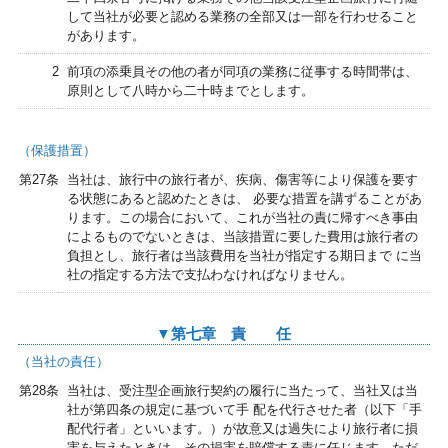
して当社が必要と認める業務の全部又は一部を行わせること
があります。
2
前項の添乗員その他の者が同項の業務に従事する時間帯は、
原則として八時から二十時までとします。
（保護措置）
第27条
当社は、旅行中の旅行者が、疾病、傷害等により保護を要す
る状態にあると認めたときは、 必要な措置を講ずることがあ
ります。この場合において、これが当社の責に帰すべき事由
によるものでないときは、当該措置に要した費用は旅行者の
負担とし、旅行者は当該費用を当社が指定する期日まで に当
社の指定する方法で支払わなければなりません。
▼第七章 責 任
（当社の責任）
第28条
当社は、受注型企画旅行契約の履行に当たって、当社又は当
社が第四条の規定に基づいて手 配を代行させた者（以下「手
配代行者」といいます。）が故意又は過失により旅行者に損
害を与えたときは、その損害を賠償する責に任じます。ただ