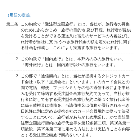
（用語の定義）
第二条
この約款で「受注型企画旅行」とは、当社が、旅行者の募集
のためにあらかじめ、旅行の目的地 及び日程、旅行者が提供
を受けることができる運送又は宿泊のサービスの内容並びに
旅行者が当社に支 払うべき旅行代金の額を定めた旅行に関す
る計画を作成し、これにより実施する旅行をいいます。
2
この約款で「国内旅行」とは、本邦内のみの旅行をいい、
「海外旅行」とは、国内旅行以外の旅行をいいます。
3
この部で「通信契約」とは、当社が提携するクレジットカー
ド会社（以下「提携会社」といいます。）のカード会員との
間で電話、郵便、ファクシミリその他の通信手段による申込
みを受けて締結する受注型企画旅行契約であって、当社が旅
行者に対して有する受注型企画旅行契約に基づく旅行代金等
に係る債権又は債務を、当該債権又は債務が履行されるべき
日以降に別に定める提携会社のカード会員規約に従って決済
することについて、旅行者があらかじめ承諾し、かつ当該受
注型企画旅行契約の旅行代金等を第12条第二項、第16条第一
項後段、第19条第二項に定める方法により支払うことを内容
とする受注型企画旅行契約をいいます。