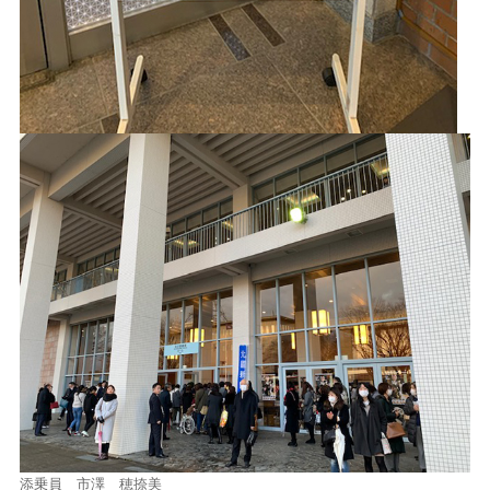
添乗員 市澤 穂捺美