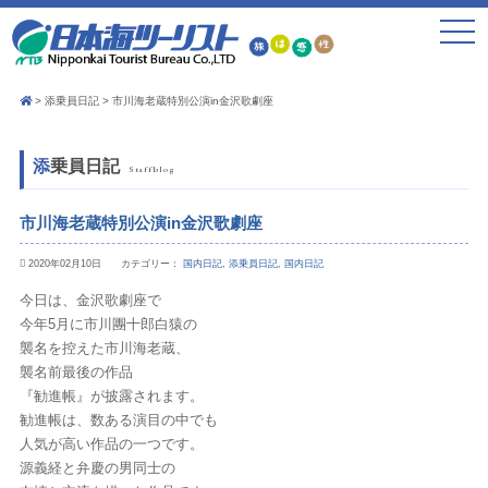
toggle
navigat
添乗員日記
市川海老蔵特別公演in金沢歌劇座
添乗員日記
Staffblog
市川海老蔵特別公演in金沢歌劇座
2020年02月10日 カテゴリー：
国内日記
,
添乗員日記
,
国内日記
今日は、金沢歌劇座で
今年5月に市川團十郎白猿の
襲名を控えた市川海老蔵、
襲名前最後の作品
『勧進帳』が披露されます。
勧進帳は、数ある演目の中でも
人気が高い作品の一つです。
源義経と弁慶の男同士の