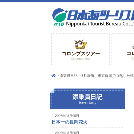
コ
コロンブスツアー
C
Columbus Tour
添乗員日記
3月場所、東京両国で白熱した
添乗員日記
Travel Dialy
2026年08月05日
日本一の長岡花火
2026年08月05日