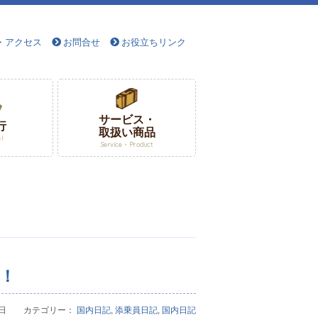
・アクセス
お問合せ
お役立ちリンク
サービス・
行
取扱い商品
el
Service・Product
！
月12日 カテゴリー：
国内日記
,
添乗員日記
,
国内日記