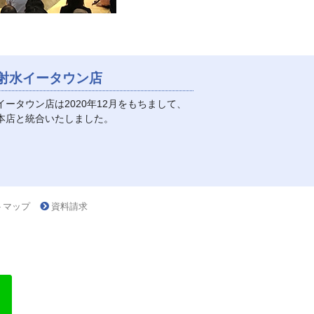
射水イータウン店
イータウン店は2020年12月をもちまして、
本店と統合いたしました。
トマップ
資料請求