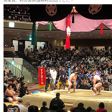
添乗員、村田慎弥(通称村田山)でした！