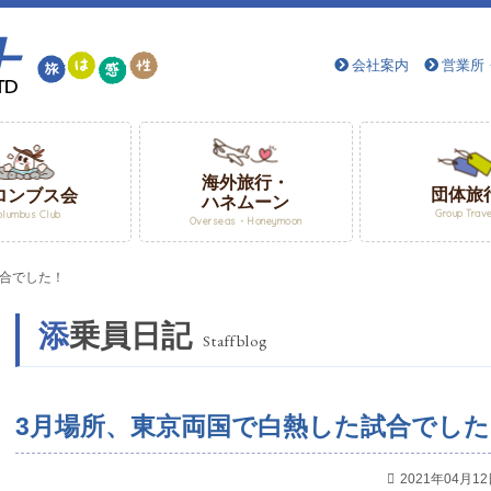
会社案内
営業所
海外旅行・
団体旅
ロンブス会
ハネムーン
Group Trav
olumbus Club
Overseas・Honeymoon
試合でした！
添乗員日記
Staffblog
3月場所、東京両国で白熱した試合でした
2021年04