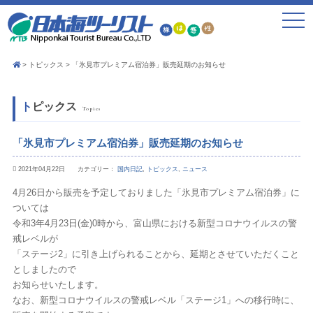
toggle
navigat
トピックス
「氷見市プレミアム宿泊券」販売延期のお知らせ
トピックス
Topics
「氷見市プレミアム宿泊券」販売延期のお知らせ
2021年04月22日 カテゴリー：
国内日記
,
トピックス
,
ニュース
4月26日から販売を予定しておりました「氷見市プレミアム宿泊券」に
ついては
令和3年4月23日(金)0時から、富山県における新型コロナウイルスの警
戒レベルが
「ステージ2」に引き上げられることから、延期とさせていただくこと
としましたので
お知らせいたします。
なお、新型コロナウイルスの警戒レベル「ステージ1」への移行時に、