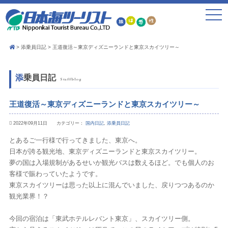
toggle
navigat
添乗員日記
王道復活～東京ディズニーランドと東京スカイツリー～
添乗員日記
Staffblog
王道復活～東京ディズニーランドと東京スカイツリー～
2022年09月11日 カテゴリー：
国内日記
,
添乗員日記
とあるご一行様で行ってきました、東京へ。
日本が誇る観光地、東京ディズニーランドと東京スカイツリー。
夢の国は入場規制があるせいか観光バスは数えるほど。でも個人のお
客様で賑わっていたようです。
東京スカイツリーは思った以上に混んでいました、戻りつつあるのか
観光業界！？
今回の宿泊は「東武ホテルレバント東京」、スカイツリー側。