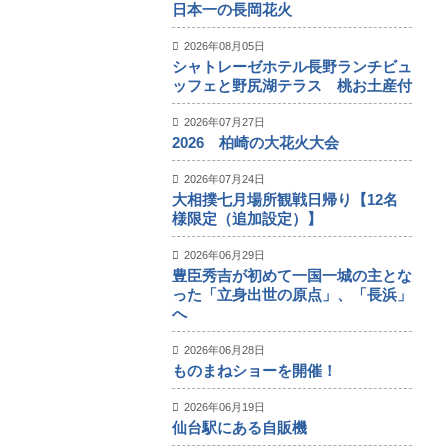
日本一の長岡花火
2026年08月05日
シャトレーゼホテル長野ランチビュ
ッフェと野尻湖テラス 桃お土産付
2026年07月27日
2026 柏崎の大花火大会
2026年07月24日
大相撲七月場所観戦日帰り【12名
様限定（追加設定）】
2026年06月29日
豊臣秀吉が初めて一国一城の主とな
った「立身出世の原点」、「長浜」
へ
2026年06月28日
ものまねショーを開催！
2026年06月19日
仙台駅にある自販機