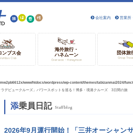
会社案内
営業所
海外旅行・
団体旅
ロンブス会
ハネムーン
Group Trav
olumbus Club
Overseas・Honeymoon
/mw2pb6612x/www/htdocs/wordpress/wp-content/themes/tabizanmai2024/funct
サクラデビュークルーズ」パワースポットを巡る！博多・境港クルーズ 3日間の旅
添乗員日記
Staffblog
2026年9月運行開始！「三井オーシャ