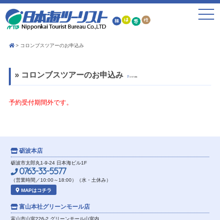
toggle
navigat
コロンブスツアーのお申込み
» コロンブスツアーのお申込み
Form
予約受付期間外です。
砺波本店
砺波市太郎丸1-9-24 日本海ビル1F
0763-33-5577
（営業時間／10:00～18:00）（水・土休み）
MAPはコチラ
富山本社
グリーンモール店
富山市山室226-2 グリーンモール山室内