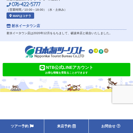
076-422-5777
（営業時間／10:00～18:00）（水・土休み）
MAPはコチラ
射水イータウン店
射水イータウン店は2020年12月をもちまして、砺波本店と統合いたしました。
NTB公式LINEアカウント
お得な情報を受取ることができます
ツアー予約
来店予約
お問合せ