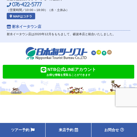
076-422-5777
（営業時間／10:00～18:00）（水・土休み）
MAPはコチラ
射水イータウン店
射水イータウン店は2020年12月をもちまして、砺波本店と統合いたしました。
NTB公式LINEアカウント
お得な情報を受取ることができます
ツアー予約
来店予約
お問合せ