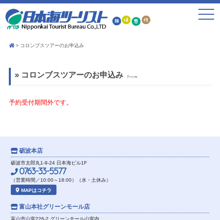
toggle
navigat
コロンブスツアーのお申込み
» コロンブスツアーのお申込み
Form
予約受付期間外です。
砺波本店
砺波市太郎丸1-9-24 日本海ビル1F
0763-33-5577
（営業時間／10:00～18:00）（水・土休み）
MAPはコチラ
富山本社
グリーンモール店
富山市山室226-2 グリーンモール山室内