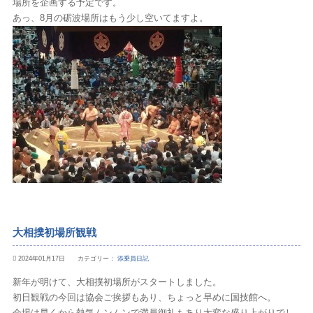
場所を企画する予定です。
あっ、8月の砺波場所はもう少し空いてますよ。
大相撲初場所観戦
2024年01月17日 カテゴリー：
添乗員日記
新年が明けて、大相撲初場所がスタートしました。
初日観戦の今回は協会ご挨拶もあり、ちょっと早めに国技館へ。
会場は早くから熱気ムンムンで満員御礼もあり大変な盛り上がりでし