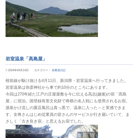
岩室温泉「髙島屋」
2024年04月14日 カテゴリー：
添乗員日記
桜前線が駆け抜ける4月11日、新潟県・岩室温泉へ行ってきました。
岩室温泉は弥彦神社から車で約10分のところにあります。
今回は270年経た江戸の庄屋屋敷を今に伝える高志(越後)の宿「髙島
屋」に宿泊。国登録有形文化財で将棋の名人戦にも使用されるお宿。
源泉かけ流しの露店風呂は真っ黒で、温泉に入った～と実感できま
す。女将さんはじめ従業員の皆さんのサービスが行き届いていて、ま
さしく「古き良き宿」と思えるお宿でした。