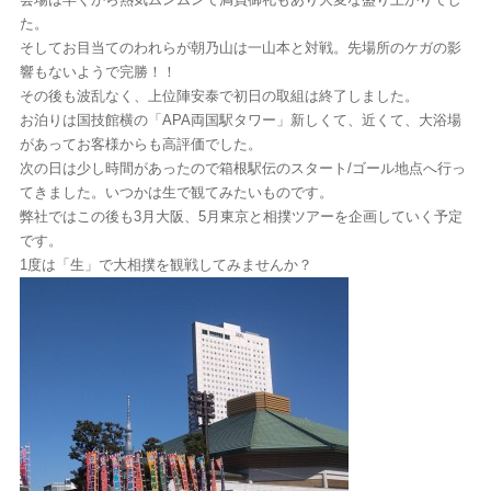
た。
そしてお目当てのわれらが朝乃山は一山本と対戦。先場所のケガの影
響もないようで完勝！！
その後も波乱なく、上位陣安泰で初日の取組は終了しました。
お泊りは国技館横の「APA両国駅タワー」新しくて、近くて、大浴場
があってお客様からも高評価でした。
次の日は少し時間があったので箱根駅伝のスタート/ゴール地点へ行っ
てきました。いつかは生で観てみたいものです。
弊社ではこの後も3月大阪、5月東京と相撲ツアーを企画していく予定
です。
1度は「生」で大相撲を観戦してみませんか？