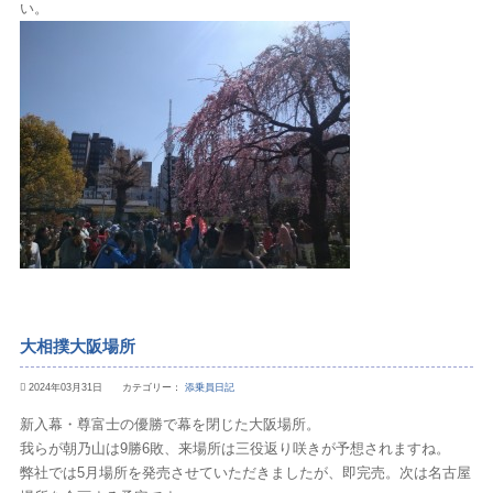
い。
大相撲大阪場所
2024年03月31日 カテゴリー：
添乗員日記
新入幕・尊富士の優勝で幕を閉じた大阪場所。
我らが朝乃山は9勝6敗、来場所は三役返り咲きが予想されますね。
弊社では5月場所を発売させていただきましたが、即完売。次は名古屋