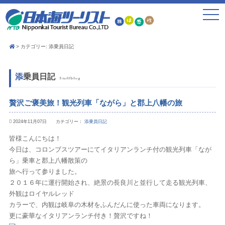
toggle
navigat
カテゴリー:
添乗員日記
添乗員日記
Staffblog
贅沢ご褒美旅！観光列車「ながら」と郡上八幡の旅
2024年11月07日 カテゴリー：
添乗員日記
皆様こんにちは！
今日は、コロンブスツアーにてイタリアンランチ付の観光列車「なが
ら」乗車と郡上八幡散策の
旅へ行って参りました。
２０１６年に運行開始され、絶景の長良川と並行して走る観光列車、
外観はロイヤルレッド
カラーで、内観は岐阜の木材をふんだんに使った車両になります。
更に豪華なイタリアンランチ付き！贅沢ですね！