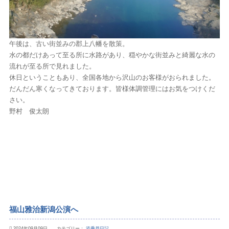
午後は、古い街並みの郡上八幡を散策。
水の都だけあって至る所に水路があり、
穏やかな街並みと綺麗な水の
流れが至る所で見れ
ました。
休日ということもあり、全国各地から沢山のお客様がおられました。
だんだん寒くなってきております。皆様体調管理にはお気をつけくだ
さい。
野村 俊太朗
福山雅治新潟公演へ
2024年09月09日 カテゴリー：
添乗員日記