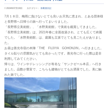
2024年07月19日 カテゴリー：
添乗員日記
7月１８日、梅雨に負けないとても良いお天気に恵まれ、とある団体様
と長野県へ日帰りの旅へ行ってまいりました。
「長野県立美術館」、「水野美術館」で美術を鑑賞してきました。
「長野県立美術館」は、2021年春に全面改築され、とても広くて綺麗
でした。「水野美術館」は、庭園も立派でとても見ごたえがありまし
た。
お昼は善光寺宿の本陣「THE FUJIYA GOHONJIN」へ行きました。
タイル貼りの雰囲気がとても良かったです。善光寺に行った際は是非
利用してみてください。
帰りは、ワインやドレッシングが有名な「サンクゼール本店」へ行き
ました。品数が豊富で、こちらも建物がとてもお洒落でした。美に触
れた旅でした。