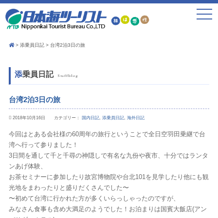
toggle
navigat
添乗員日記
台湾2泊3日の旅
添乗員日記
Staffblog
台湾2泊3日の旅
2018年10月16日 カテゴリー：
国内日記
,
添乗員日記
,
海外日記
今回はとある会社様の60周年の旅行ということで全日空羽田乗継で台
湾へ行って参りました！
3日間を通して千と千尋の神隠しで有名な九份や夜市、十分ではランタ
ンあげ体験、
お茶セミナーに参加したり故宮博物院や台北101を見学したり他にも観
光地をまわったりと盛りだくさんでした〜
〜初めて台湾に行かれた方が多くいらっしゃったのですが、
みなさん食事も含め大満足のようでした！お泊まりは国賓大飯店(アン