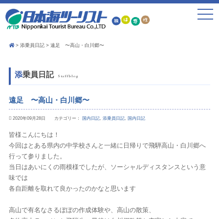
toggle
navigat
添乗員日記
遠足 〜高山・白川郷〜
添乗員日記
Staffblog
遠足 〜高山・白川郷〜
2020年09月28日 カテゴリー：
国内日記
,
添乗員日記
,
国内日記
皆様こんにちは！
今回はとある県内の中学校さんと一緒に日帰りで飛騨高山・白川郷へ
行って参りました。
当日はあいにくの雨模様でしたが、ソーシャルディスタンスという意
味では
各自距離を取れて良かったのかなと思います
高山で有名なさるぼぼの作成体験や、高山の散策、