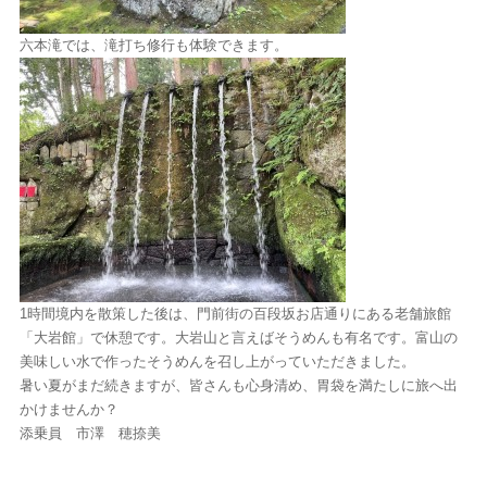
六本滝では、滝打ち修行も体験できます。
1時間境内を散策した後は、門前街の百段坂お店通りにある老舗旅館
「大岩館」で休憩です。大岩山と言えばそうめんも有名です。富山の
美味しい水で作ったそうめんを召し上がっていただきました。
暑い夏がまだ続きますが、皆さんも心身清め、胃袋を満たしに旅へ出
かけませんか？
添乗員 市澤 穂捺美