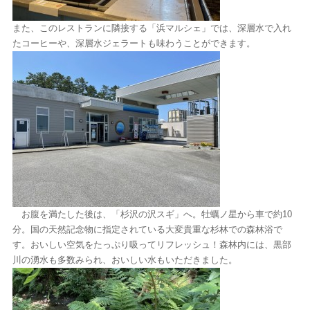
また、このレストランに隣接する「浜マルシェ」では、深層水で入れ
たコーヒーや、深層水ジェラートも味わうことができます。
お腹を満たした後は、「杉沢の沢スギ」へ。牡蠣ノ星から車で約10
分。国の天然記念物に指定されている大変貴重な杉林での森林浴で
す。おいしい空気をたっぷり吸ってリフレッシュ！森林内には、黒部
川の湧水も多数みられ、おいしい水もいただきました。