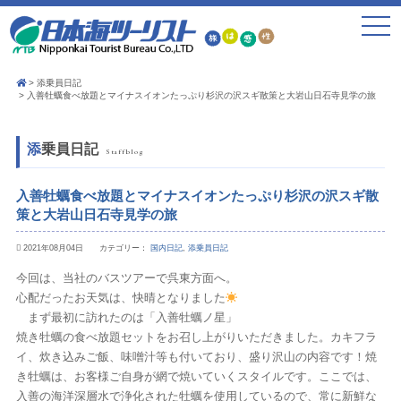
toggle
navigat
添乗員日記
入善牡蠣食べ放題とマイナスイオンたっぷり杉沢の沢スギ散策と大岩山日石寺見学の旅
添乗員日記
Staffblog
入善牡蠣食べ放題とマイナスイオンたっぷり杉沢の沢スギ散
策と大岩山日石寺見学の旅
2021年08月04日 カテゴリー：
国内日記
,
添乗員日記
今回は、当社のバスツアーで呉東方面へ。
心配だったお天気は、快晴となりました
まず最初に訪れたのは「入善牡蠣ノ星」
焼き牡蠣の食べ放題セットをお召し上がりいただきました。カキフラ
イ、炊き込みご飯、味噌汁等も付いており、盛り沢山の内容です！焼
き牡蠣は、お客様ご自身が網で焼いていくスタイルです。ここでは、
入善の海洋深層水で浄化された牡蠣を使用しているので、常に新鮮な