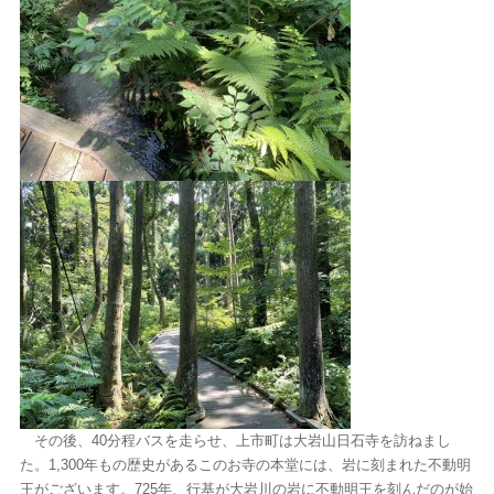
その後、40分程バスを走らせ、上市町は大岩山日石寺を訪ねまし
た。1,300年もの歴史があるこのお寺の本堂には、岩に刻まれた不動明
王がございます。725年、行基が大岩川の岩に不動明王を刻んだのが始