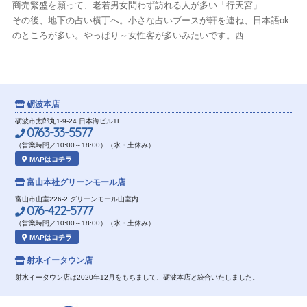
商売繁盛を願って、老若男女問わず訪れる人が多い「行天宮」
その後、地下の占い横丁へ。小さな占いブースが軒を連ね、日本語ok
のところが多い。やっぱり～女性客が多いみたいです。西
砺波本店
砺波市太郎丸1-9-24 日本海ビル1F
0763-33-5577
（営業時間／10:00～18:00）（水・土休み）
MAPはコチラ
富山本社
グリーンモール店
富山市山室226-2 グリーンモール山室内
076-422-5777
（営業時間／10:00～18:00）（水・土休み）
MAPはコチラ
射水イータウン店
射水イータウン店は2020年12月をもちまして、砺波本店と統合いたしました。