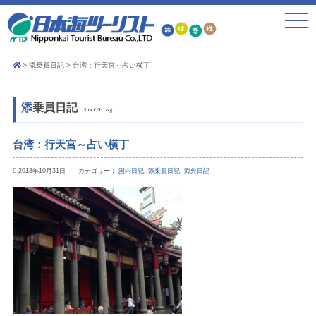
toggle
navigat
添乗員日記
台湾：行天宮～占い横丁
添乗員日記
Staffblog
台湾：行天宮～占い横丁
2013年10月31日 カテゴリー：
国内日記
,
添乗員日記
,
海外日記