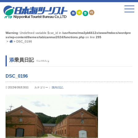
toggle
navigat
Warning
: Undefined variable $cat_id in
/usr/home/mw2pb6612x/www/htdocs/wordpre
ss/wp-content/themes/tabizanmai2024/functions.php
on line
295
DSC_0196
添乗員日記
Staffblog
DSC_0196
2015年09月30日 カテゴリー：
国内日記
,