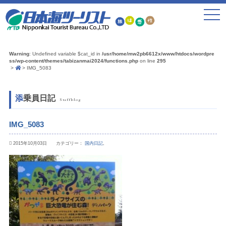
toggle
navigat
Warning
: Undefined variable $cat_id in
/usr/home/mw2pb6612x/www/htdocs/wordpre
ss/wp-content/themes/tabizanmai2024/functions.php
on line
295
IMG_5083
添乗員日記
Staffblog
IMG_5083
2015年10月03日 カテゴリー：
国内日記
,