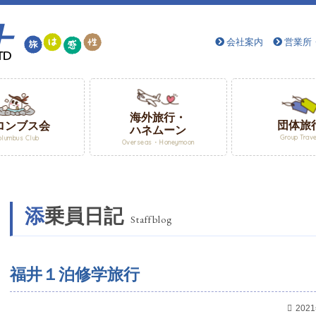
会社案内
営業所
海外旅行・
団体旅
ロンブス会
ハネムーン
Group Trav
olumbus Club
Overseas・Honeymoon
添乗員日記
Staffblog
福井１泊修学旅行
20