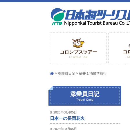
コ
コロンブスツアー
C
Columbus Tour
添乗員日記
福井１泊修学旅行
添乗員日記
Travel Dialy
2026年08月05日
日本一の長岡花火
2026年08月05日